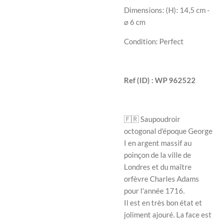
Dimensions: (H):
14,5
cm -
⌀ 6 cm
Condition: Perfect
Ref (ID) : WP
962522
🇫🇷
Saupoudroir
octogonal d'époque George
I en argent massif au
poinçon de la ville de
Londres et du maître
orfèvre Charles Adams
pour l'année 1716.
Il est en très bon état et
joliment ajouré. La face est