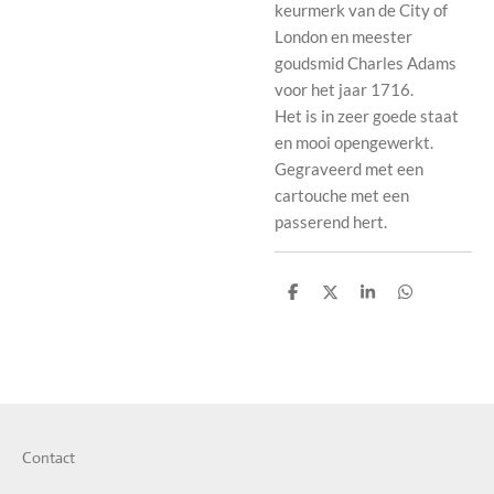
keurmerk van de City of
London en meester
goudsmid Charles Adams
voor het jaar 1716.
Het is in zeer goede staat
en mooi opengewerkt.
Gegraveerd met een
cartouche met een
passerend hert.
S
S
S
S
h
h
h
h
a
a
a
a
r
r
r
r
e
e
e
e
Contact