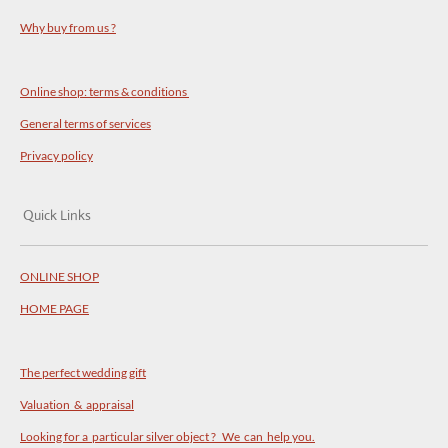
Why buy from us ?
Online shop: terms & conditions
General terms of services
Privacy policy
Quick Links
ONLINE SHOP
HOME PAGE
The perfect wedding gift
Valuation & appraisal
Looking for a particular silver object ? We can help you.