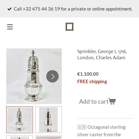
Skip
Call +32 475 44 36 19 for a private or online appointment.
to
main
content
Sprinkler, George I, 1716,
London, Charles Adam
€1,100.00
FREE shipping
Add to cart
🇬🇧
Octagonal sterling
silver caster from the