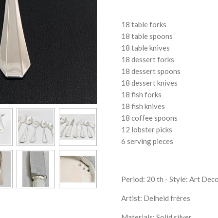
18 table forks
18 table spoons
18 table knives
18 dessert forks
18 dessert spoons
18 dessert knives
18 fish forks
18 fish knives
18 coffee spoons
12 lobster picks
6 serving pieces
Period: 20 th - Style: Art Dec
Artist: Delheid frères
Materials: Solid silver