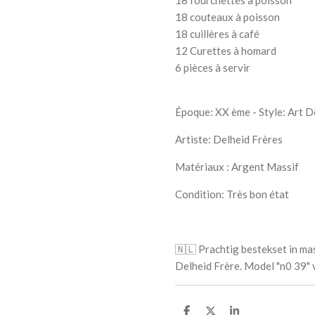
18 couteaux à poisson
18 cuillères à café
12 Curettes à homard
6 pièces à servir
Époque: XX ème - Style: Art 
Artiste: Delheid Frères
Matériaux : Argent Massif
Condition: Très bon état
🇳🇱 Prachtig bestekset in ma
Delheid Frère. Model "n0 39"
S
S
S