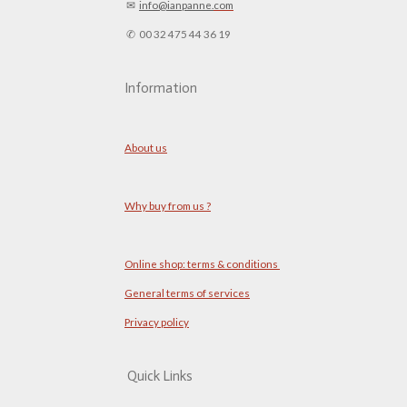
✉︎
info@ianpanne.
com
✆ 00 32 475 44 36 19
Information
About us
Why buy from us ?
Online shop: terms & conditions
General terms of services
Privacy policy
Quick Links