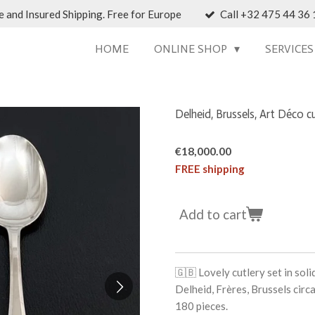
 and Insured Shipping. Free for Europe
Call +32 475 44 36 1
HOME
ONLINE SHOP
SERVICE
Delheid, Brussels, Art Déco cut
€18,000.00
FREE shipping
Add to cart
🇬🇧
Lovely cutlery set in sol
Delheid, Frères, Brussels cir
180 pieces.