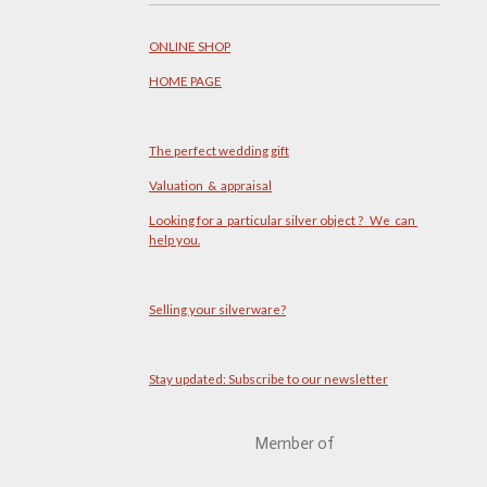
ONLINE SHOP
HOME PAGE
The perfect wedding gift
Valuation & appraisal
Looking for a particular silver object ? We can
help you.
Selling your silverware?
Stay updated: Subscribe to our newsletter
Member of