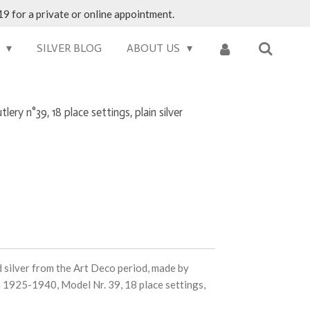
9 for a private or online appointment.
S
SILVER BLOG
ABOUT US
lery n°39, 18 place settings, plain silver
id silver from the Art Deco period, made by
ca 1925-1940,
Model Nr. 39, 18 place settings,