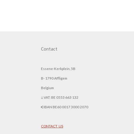
Contact
Essene-Kerkplein, 5B
B- 1790 Affligem
Belgium
⌂ VAT: BE 0553 663 132
⑆ IBAN BE60 0017 3000 2070
CONTACT US