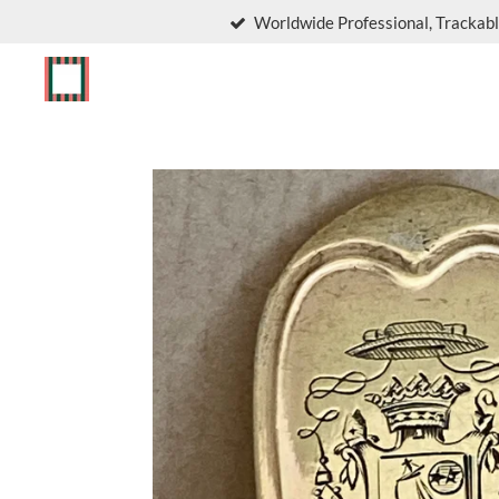
Worldwide Professional, Trackabl
Skip
to
main
content