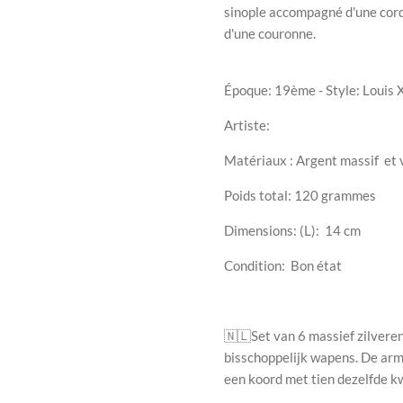
sinople accompagné d'une cord
d'une couronne.
Époque: 19ème - Style: Louis 
Artiste:
Matériaux : Argent massif et 
Poids total: 120 grammes
Dimensions: (L):
14
cm
Condition: Bon état
🇳🇱
Set van 6 massief zilvere
bisschoppelijk wapens. De arm
een koord met tien dezelfde kw