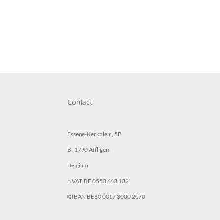
Contact
Essene-Kerkplein, 5B
B- 1790 Affligem
Belgium
⌂ VAT: BE 0553 663 132
⑆ IBAN BE60 0017 3000 2070