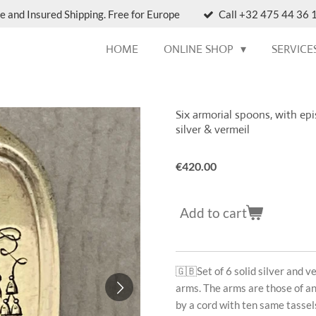
e and Insured Shipping. Free for Europe
Call +32 475 44 36 1
HOME
ONLINE SHOP
SERVICE
Six armorial spoons, with epis
silver & vermeil
€420.00
Add to cart
🇬🇧
Set of 6 solid silver and 
arms. The arms are those of an
by a cord with ten same tassel