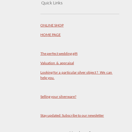
Quick Links
ONLINE SHOP
HOME PAGE
The perfect wedding gift
Valuation & appraisal
Looking for a particular silver object ? We can
help you.
Selling your silverware?
Stay updated: Subscribe to our newsletter