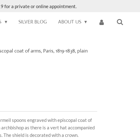
9 for a private or online appointment.
S
SILVER BLOG
ABOUT US
copal coat of arms, Paris, 1819-1838, plain
vermeil spoons engraved with episcopal coat of
 archbishop as there is a vert hat accompanied
s. The shield is decorated with a crown.