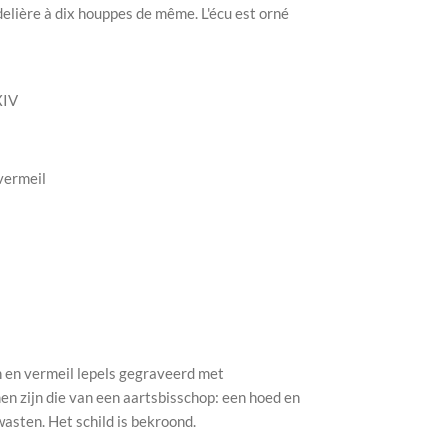
elière à dix houppes de même. L'écu est orné
XIV
vermeil
n en vermeil lepels gegraveerd met
en zijn die van een aartsbisschop: een hoed en
asten. Het schild is bekroond.