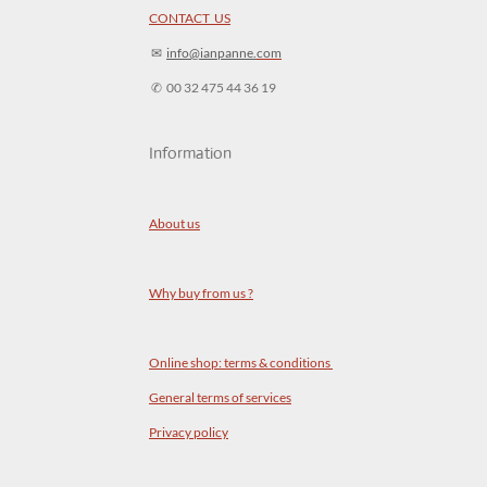
CONTACT US
✉︎
info@ianpanne.
com
✆ 00 32 475 44 36 19
Information
About us
Why buy from us ?
Online shop: terms & conditions
General terms of services
Privacy policy