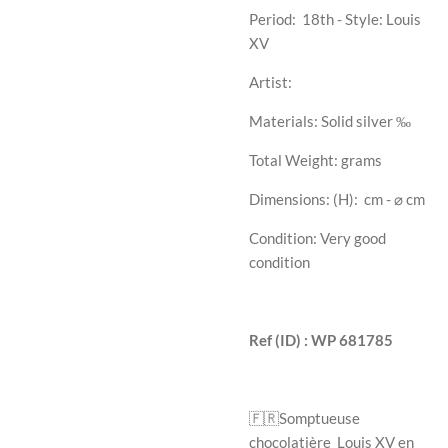
Period: 18th - Style: Louis
XV
Artist:
Materials: Solid silver ‰
Total Weight: grams
Dimensions: (H): cm - ⌀ cm
Condition: Very good
condition
Ref (ID) : WP 681785
🇫🇷
Somptueuse
chocolatière Louis XV en