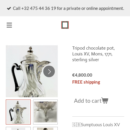
Skip
Call +32 475 44 36 19 for a private or online appointment.
to
main
content
Tripod chocolate pot,
Louis XV, Mons, 1771,
sterling silver
€4,800.00
FREE shipping
Add to cart
🇬🇧
Sumptuous Louis XV