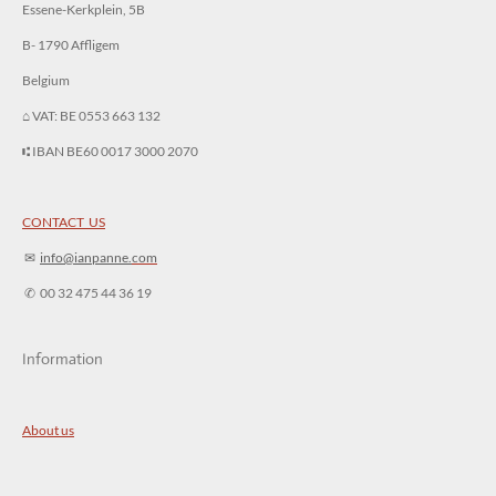
Essene-Kerkplein, 5B
B- 1790 Affligem
Belgium
⌂ VAT: BE 0553 663 132
⑆ IBAN BE60 0017 3000 2070
CONTACT US
✉︎
info@ianpanne.
com
✆ 00 32 475 44 36 19
Information
About us