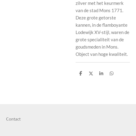
zilver met het keurmerk
van de stad Mons 1771.
Deze grote getorste
kannen, in de flamboyante
Lodewijk XV-stijl, waren de
grote specialiteit van de
goudsmeden in Mons.
Object van hoge kwaliteit.
S
S
S
S
h
h
h
h
a
a
a
a
r
r
r
r
e
e
e
e
Contact