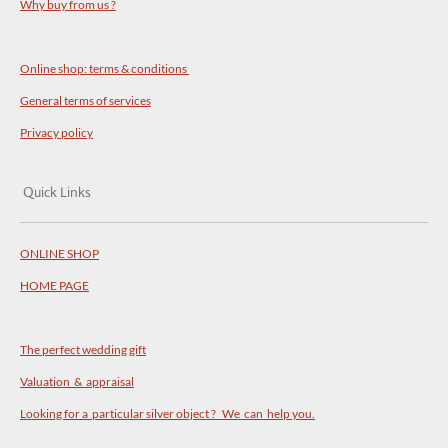
Why buy from us ?
Online shop: terms & conditions
General terms of services
Privacy policy
Quick Links
ONLINE SHOP
HOME PAGE
The perfect wedding gift
Valuation & appraisal
Looking for a particular silver object ? We can help you.