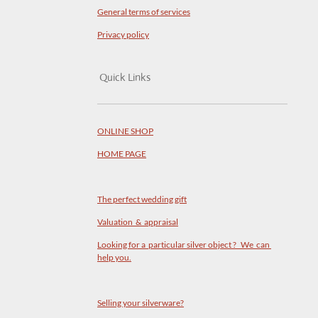
General terms of services
Privacy policy
Quick Links
ONLINE SHOP
HOME PAGE
The perfect wedding gift
Valuation & appraisal
Looking for a particular silver object ? We can
help you.
Selling your silverware?