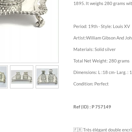
1895. It weighs 280 grams wit
Period: 19th - Style: Louis XV
Artist:
William Gibson And Jo
Materials: Solid silver
Total Net Weight:
280
grams
Dimensions: L :18 cm- Larg. : 1
Condition: Perfect
Ref (ID) : P
757149
🇫🇷 Très élégant double encr