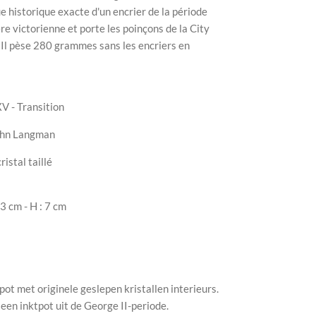
e historique exacte d'un encrier de la période
l'ère victorienne et porte les poinçons de la City
 Il pèse 280 grammes sans les encriers en
XV - Transition
ohn Langman
istal taillé
3 cm - H : 7 cm
pot met originele geslepen kristallen interieurs.
 een inktpot uit de George II-periode.