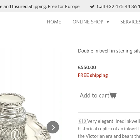
e and Insured Shipping. Free for Europe
Call +32 475 44 36 1
HOME
ONLINE SHOP
SERVICE
Double inkwell in sterling si
€550.00
FREE shipping
Add to cart
🇬🇧
Very elegant lined inkwell 
historical replica of an inkwell
the Victorian era and bears th