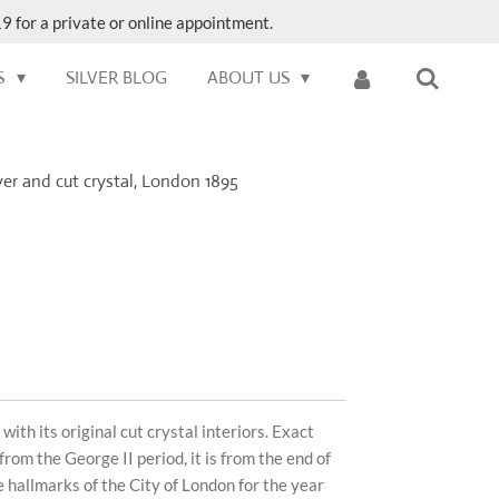
9 for a private or online appointment.
S
SILVER BLOG
ABOUT US
lver and cut crystal, London 1895
with its original cut crystal interiors. Exact
 from the George II period, it is from the end of
e hallmarks of the City of London for the year