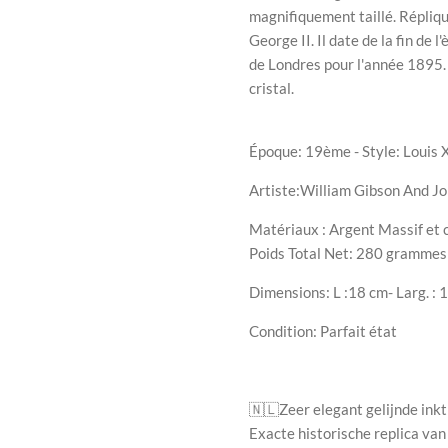
magnifiquement taillé. Répliqu
George II. Il date de la fin de 
de Londres pour l'année 1895.
cristal.
Époque: 19ème - Style:
Louis 
Artiste:
William Gibson And J
Matériaux : Argent Massif et cr
Poids Total Net:
280
grammes
Dimensions: L :18 cm- Larg. : 1
Condition: Parfait état
🇳🇱
Zeer elegant gelijnde inkt
Exacte historische replica van