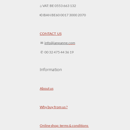
⌂ VAT: BE 0553 663 132
⑆ IBAN BE60 0017 3000 2070
CONTACT US
✉︎
info@ianpanne.
com
✆ 00 32 475 44 36 19
Information
About us
Why buy from us ?
Online shop: terms & conditions