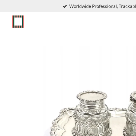
Worldwide Professional, Trackabl
Skip
to
main
content