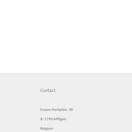
Contact
Essene-Kerkplein, 5B
B- 1790 Affligem
Belgium