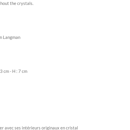
hout the crystals.
hn Langman
3 cm - H : 7 cm
ier
avec ses intérieurs originaux en cristal