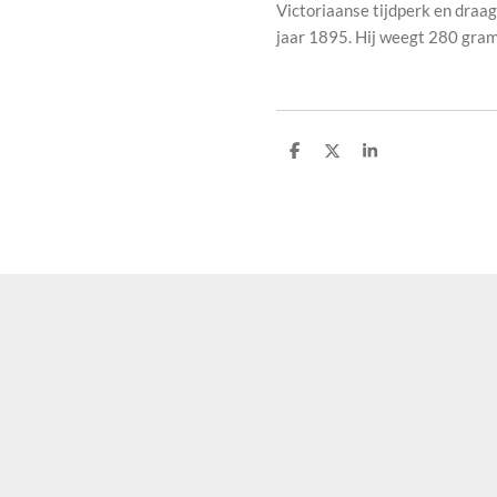
Victoriaanse tijdperk en draag
jaar 1895. Hij weegt 280 gram 
S
S
S
h
h
h
a
a
a
r
r
r
e
e
e