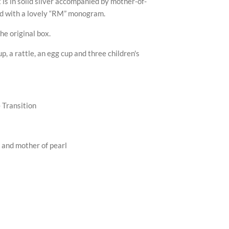
t is in solid silver accompanied by mother-of-
ed with a lovely “RM” monogram.
the original box.
cup, a rattle, an egg cup and three children's
- Transition
l and mother of pearl