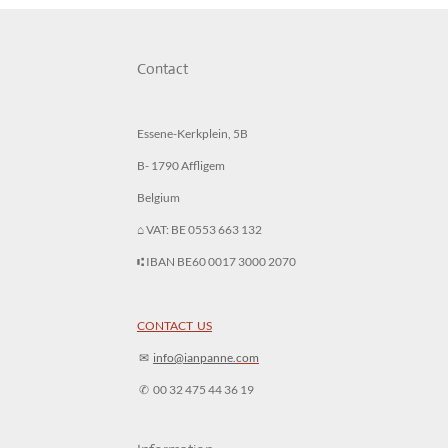
Contact
Essene-Kerkplein, 5B
B- 1790 Affligem
Belgium
⌂ VAT: BE 0553 663 132
⑆ IBAN BE60 0017 3000 2070
CONTACT US
✉︎
info@ianpanne.
com
✆ 00 32 475 44 36 19