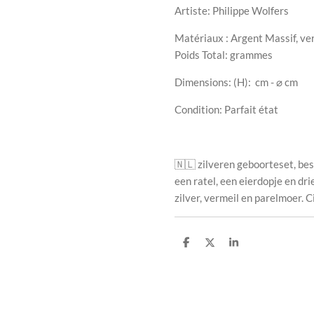
Artiste: Philippe Wolfers
Matériaux : Argent Massif, ve
Poids Total: grammes
Dimensions: (H):
cm - ⌀ cm
Condition: Parfait état
🇳🇱 zilveren geboorteset, bes
een ratel, een eierdopje en dr
zilver, vermeil en parelmoer.
S
S
S
h
h
h
a
a
a
r
r
r
e
e
e