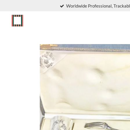
Worldwide Professional, Trackabl
Skip
to
main
content