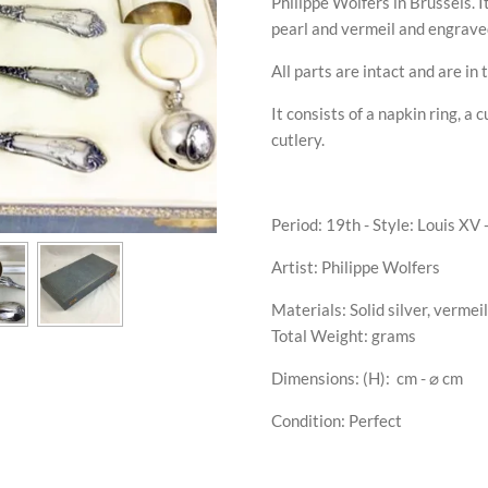
Philippe Wolfers in Brussels. I
pearl and vermeil and engrav
All parts are intact and are in 
It consists of a napkin ring, a 
cutlery.
Period: 19th - Style: Louis XV 
Artist: Philippe Wolfers
Materials: Solid silver, vermei
Total Weight: grams
Dimensions: (H):
cm - ⌀ cm
Condition: Perfect