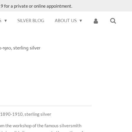
9 for a private or online appointment.
S
SILVER BLOG
ABOUT US
-1910, sterling silver
 1890-1910, sterling silver
rom the workshop of the famous silversmith