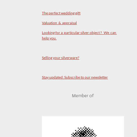
The perfect wedding gift
Valuation & appraisal
Looking for a particular silver object ? We can
help you.
Selling your silverware?
Stay updated: Subscribe to our newsletter
Member of