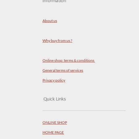
Information
About us
Why buy from us ?
Online shop: terms & conditions
General terms of services
Privacy policy
Quick Links
ONLINE SHOP
HOME PAGE