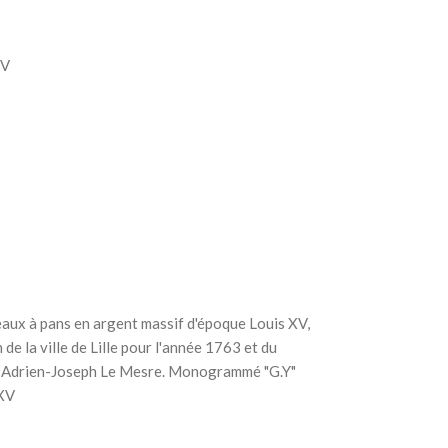
XV
eaux à pans en argent massif d'époque Louis XV,
de la ville de Lille pour l'année 1763 et du
re Adrien-Joseph Le Mesre. Monogrammé "G.Y"
 XV