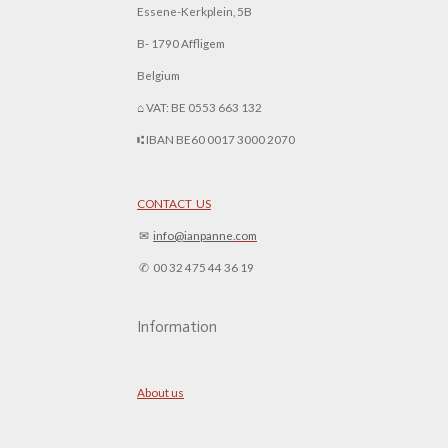
Essene-Kerkplein, 5B
B- 1790 Affligem
Belgium
⌂ VAT: BE 0553 663 132
⑆ IBAN BE60 0017 3000 2070
CONTACT US
✉︎
info@ianpanne.
com
✆ 00 32 475 44 36 19
Information
About us