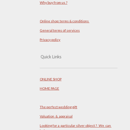
Why buy from us ?
Online shop: terms & conditions
General terms of services
Privacy policy
Quick Links
ONLINE SHOP
HOME PAGE
The perfect wedding gift
Valuation & appraisal
Looking for a particular silver object ? We can