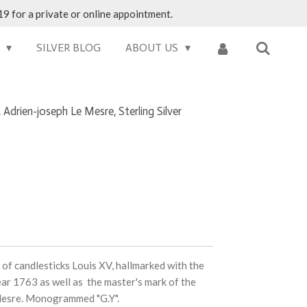
9 for a private or online appointment.
S
SILVER BLOG
ABOUT US
3, Adrien-joseph Le Mesre, Sterling Silver
r of candlesticks Louis XV, hallmarked with the
year 1763 as well as
the master's mark of the
Mesre. Monogrammed "G.Y".