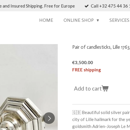
 and Insured Shipping. Free for Europe
Call +32 475 44 36 1
HOME
ONLINE SHOP
SERVICE
Pair of candlesticks, Lille 176
€3,500.00
FREE shipping
Add to cart
🇬🇧 Beautiful solid silver pai
city of Lille hallmark for the 
goldsmith Adrien-Joseph Le 