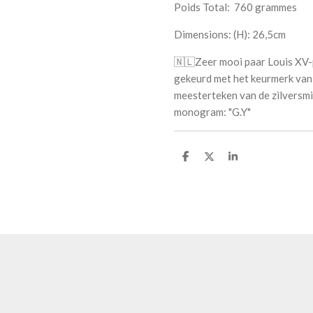
Poids Total: 760 grammes
Dimensions: (H): 26,5cm
🇳🇱
Zeer mooi paar Louis XV-p
gekeurd met het keurmerk van 
meesterteken van de zilversm
monogram: "G.Y"
S
S
S
h
h
h
a
a
a
r
r
r
e
e
e